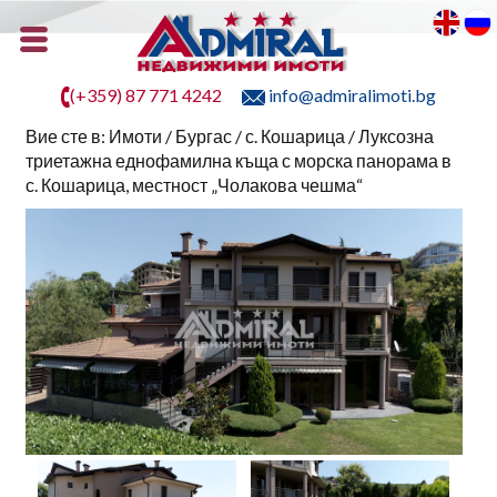
(+359) 87 771 4242
info@admiralimoti.bg
Вие сте в:
Имоти
/
Бургас
/
с. Кошарица
/ Луксозна
триетажна еднофамилна къща с морска панорама в
с. Кошарица, местност „Чолакова чешма“