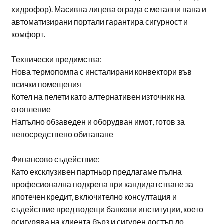
хидрофор). Масивна лицева ограда с метални пана и
автоматизирани портали гарантира сигурност и
комфорт.
Технически предимства:
Нова термопомпа с инсталирани конвектори във
всички помещения
Котел на пелети като алтернативен източник на
отопление
Напълно обзаведен и оборудван имот, готов за
непосредствено обитаване
Финансово съдействие:
Като ексклузивен партньор предлагаме пълна
професионална подкрепа при кандидатстване за
ипотечен кредит, включително консултация и
съдействие пред водещи банкови институции, което
осигурява на клиента бърз и сигурен достъп до