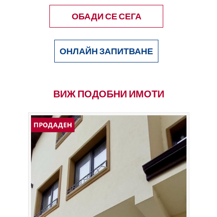
ОБАДИ СЕ СЕГА
ОНЛАЙН ЗАПИТВАНЕ
ВИЖ ПОДОБНИ ИМОТИ
Про
Двуетажна къща с РЗП 275 кв.м. и
Сар