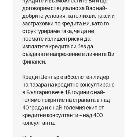
нуждите и възможностите Ви и ще
договорим специално за Вас най-
добрите условия, като лихви, такси и
застраховки по кредита Ви, като го
структурираме така, че да не
поемате излишен риск и да
изплатите кредита си без да
създавате напрежение в личните Ви
финанси.
КредитЦентър е абсолютен лидер
на пазара на кредитно консултиране
в България вече 18 години с най-
голямо покритие на страната в над
40 града и с най-големия екип от
кредитни консултанти – над 400
консултанта.