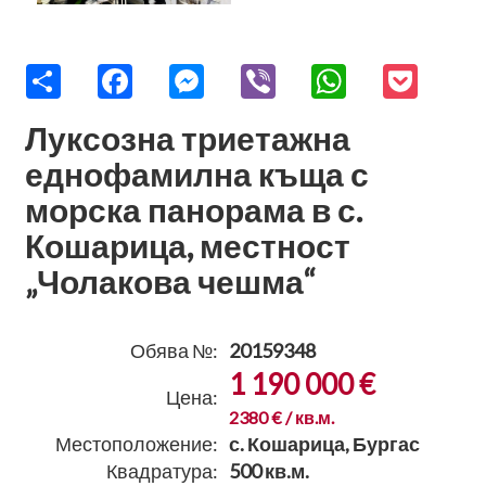
Share
Facebook
Messenger
Viber
WhatsApp
Pocket
Луксозна триетажна
еднофамилна къща с
морска панорама в с.
Кошарица, местност
„Чолакова чешма“
Обява №:
20159348
1 190 000 €
Цена:
2380 € / кв.м.
Местоположение:
с. Кошарица, Бургас
Квадратура:
500 кв.м.