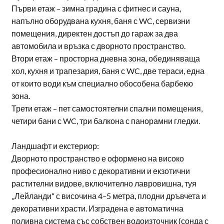
Първи етаж – зимна градина с фитнес и сауна,
напълно оборудвана кухня, баня с WC, сервизни
помещения, директен достъп до гараж за два
автомобила и връзка с дворното пространство.
Втори етаж – просторна дневна зона, обединяваща
хол, кухня и трапезария, баня с WC, две тераси, една
от които води към специално обособена барбекю
зона.
Трети етаж – пет самостоятелни спални помещения,
четири бани с WC, три балкона с панорамни гледки.
Ландшафт и екстериор:
Дворното пространство е оформено на високо
професионално ниво с декоративни и екзотични
растителни видове, включително лавровишна, туя
„Лейланди“ с височина 4–5 метра, плодни дръвчета и
декоративни храсти. Изградена е автоматична
поливна система със собствен водоизточник (сонда с