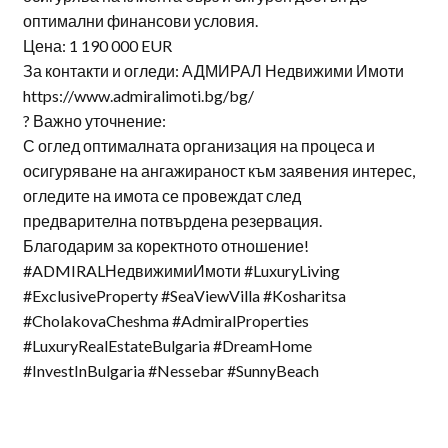
оптимални финансови условия.
Цена: 1 190 000 EUR
За контакти и огледи: АДМИРАЛ Недвижими Имоти
https://www.admiralimoti.bg/bg/
? Важно уточнение:
С оглед оптималната организация на процеса и
осигуряване на ангажираност към заявения интерес,
огледите на имота се провеждат след
предварителна потвърдена резервация.
Благодарим за коректното отношение!
#ADMIRALНедвижимиИмоти #LuxuryLiving
#ExclusiveProperty #SeaViewVilla #Kosharitsa
#CholakovaCheshma #AdmiralProperties
#LuxuryRealEstateBulgaria #DreamHome
#InvestInBulgaria #Nessebar #SunnyBeach