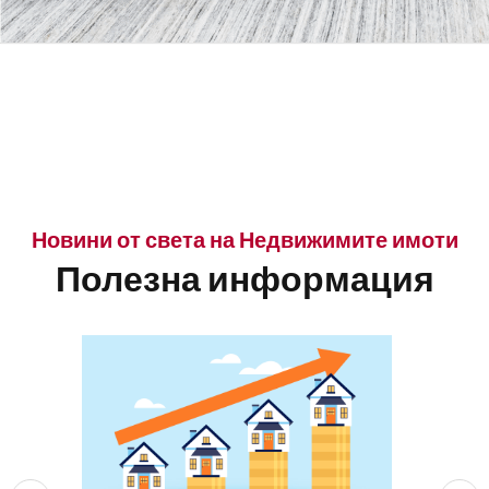
Новини от света на Недвижимите имоти
Полезна информация
1
В
С
И
К