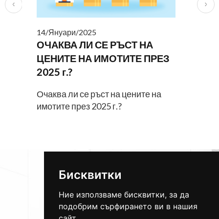
14/Януари/2025
ОЧАКВА ЛИ СЕ РЪСТ НА
ЦЕНИТЕ НА ИМОТИТЕ ПРЕЗ
2025 г.?
Очаква ли се ръст на цените на
имотите през 2025 г.?
тел.:
+359 87 771 4242
info@admiralimoti.bg
Бисквитки
Ние използваме бисквитки, за да
подобрим сърфирането ви в нашия
ЗАЯВИ ПРОДАЖБА
сайт.