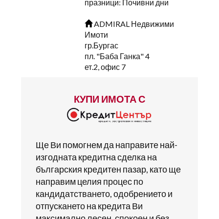
празници: Почивни дни
ADMIRAL Недвижими
Имоти
гр.Бургас
пл. "Баба Ганка" 4
ет.2, офис 7
КУПИ ИМОТА С
Ще Ви помогнем да направите най-
изгодната кредитна сделка на
българския кредитен пазар, като ще
направим целия процес по
кандидатстването, одобрението и
отпускането на кредита Ви
максимално лесен, спокоен и без