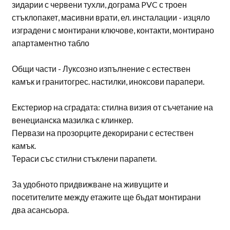
зидарии с червени тухли, дограма PVC с троен
стъклопакет, масивни врати, ел. инсталации - изцяло
изградени с монтирани ключове, контакти, монтирано
апартаментно табло
Общи части - Луксозно изпълнение с естествен
камък и гранитогрес. настилки, иноксови парапери.
Екстериор на сградата: стилна визия от съчетание на
венецианска мазилка с клинкер.
Первази на прозорците декорирани с естествен
камък.
Тераси със стилни стъклени парапети.
За удобното придвижване на живущите и
посетителите между етажите ще бъдат монтирани
два асансьора.