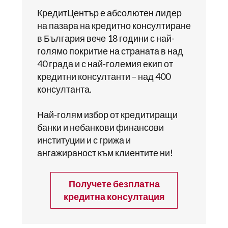
КредитЦентър е абсолютен лидер
на пазара на кредитно консултиране
в България вече 18 години с най-
голямо покритие на страната в над
40 града и с най-големия екип от
кредитни консултанти – над 400
консултанта.
Най-голям избор от кредитиращи
банки и небанкови финансови
институции и с грижа и
ангажираност към клиентите ни!
Получете безплатна
кредитна консултация