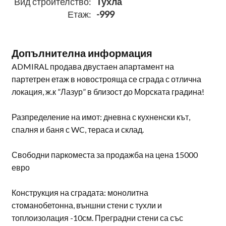
Вид строителство:
Тухла
Етаж:
-999
Допълнителна информация
ADMIRAL продава двустаен апартамент на
партетрен етаж в новострояща се сграда с отлична
локация, ж.к ”Лазур” в близост до Морската градина!
Разпределение на имот: дневна с кухненски кът,
спалня и баня с WC, тераса и склад.
Свободни паркоместа за продажба на цена 15000
евро
Конструкция на сградата: монолитна
стоманобетонна, външни стени с тухли и
топлоизолация -10см. Преградни стени са със