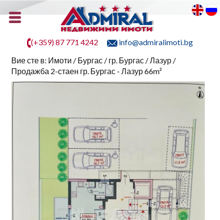
(+359) 87 771 4242
info@admiralimoti.bg
Вие сте в:
Имоти
/
Бургас
/
гр. Бургас
/
Лазур
/
Продажба 2-стаен гр. Бургас - Лазур 66m²