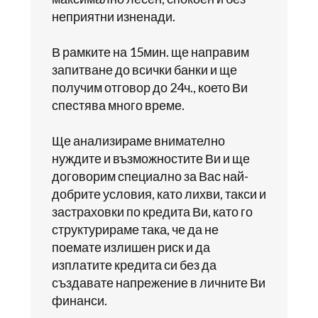
неприятни изненади.
В рамките на 15мин. ще направим
запитване до всички банки и ще
получим отговор до 24ч., което Ви
спестява много време.
Ще анализираме внимателно
нуждите и възможностите Ви и ще
договорим специално за Вас най-
добрите условия, като лихви, такси и
застраховки по кредита Ви, като го
структурираме така, че да не
поемате излишен риск и да
изплатите кредита си без да
създавате напрежение в личните Ви
финанси.