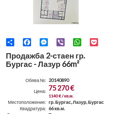
Share
Facebook
Messenger
Viber
WhatsApp
Pocket
Продажба 2-стаен гр.
Бургас - Лазур 66m²
Обява №:
20140890
75 270 €
Цена:
1140 € / кв.м.
Местоположение:
гр. Бургас, Лазур, Бургас
Квадратура:
66 кв.м.