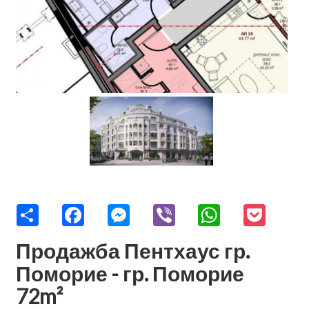
Share
Facebook
Messenger
Viber
WhatsApp
Pocket
Продажба Пентхаус гр.
Поморие - гр. Поморие
72m²