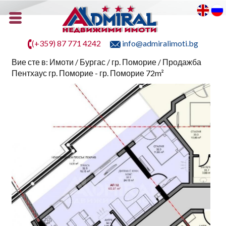
(+359) 87 771 4242
info@admiralimoti.bg
Вие сте в:
Имоти
/
Бургас
/
гр. Поморие
/ Продажба
Пентхаус гр. Поморие - гр. Поморие 72m²