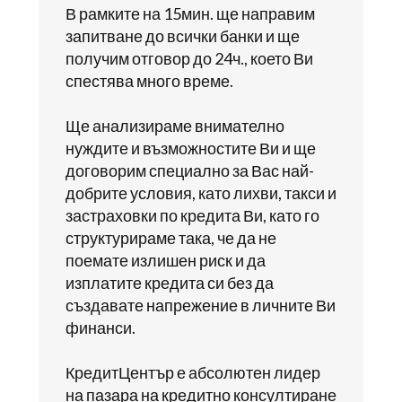
В рамките на 15мин. ще направим
запитване до всички банки и ще
получим отговор до 24ч., което Ви
спестява много време.
Ще анализираме внимателно
нуждите и възможностите Ви и ще
договорим специално за Вас най-
добрите условия, като лихви, такси и
застраховки по кредита Ви, като го
структурираме така, че да не
поемате излишен риск и да
изплатите кредита си без да
създавате напрежение в личните Ви
финанси.
КредитЦентър е абсолютен лидер
на пазара на кредитно консултиране