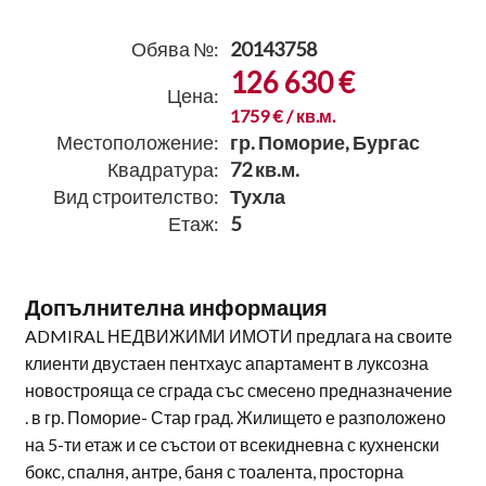
Обява №:
20143758
126 630 €
Цена:
1759 € / кв.м.
Местоположение:
гр. Поморие, Бургас
Квадратура:
72 кв.м.
Вид строителство:
Тухла
Етаж:
5
Допълнителна информация
ADMIRAL НЕДВИЖИМИ ИМОТИ предлага на своите
клиенти двустаен пентхаус апартамент в луксозна
новострояща се сграда със смесено предназначение
. в гр. Поморие- Стар град. Жилището е разположено
на 5-ти етаж и се състои от всекидневна с кухненски
бокс, спалня, антре, баня с тоалента, просторна