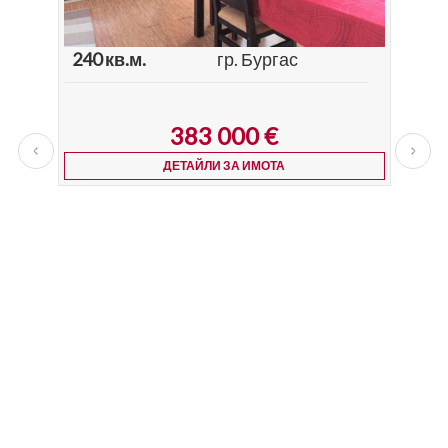
240 кв.м.
гр. Бургас
Мез
тер
189
383 000
€
ДЕТАЙЛИ ЗА ИМОТА